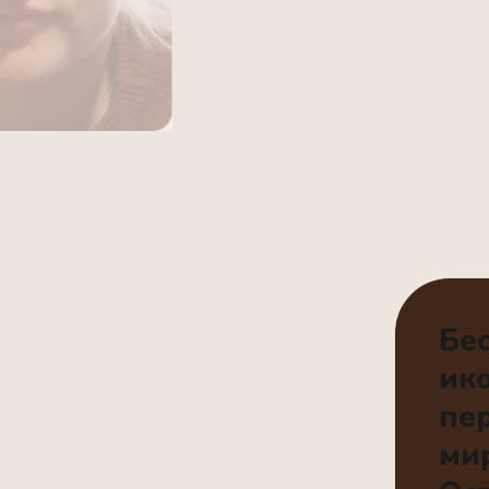
Бе
ик
пе
ми