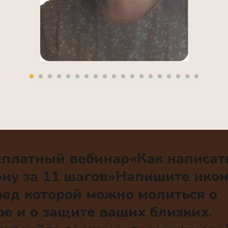
сплатный вебинар«Как написат
ону за 11 шагов»Напишите икон
ред которой можно молиться о
ре и о защите ваших близких.