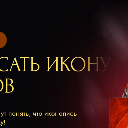
Р
САТЬ ИКОНУ
ОВ
ут понять, что иконопись
у!